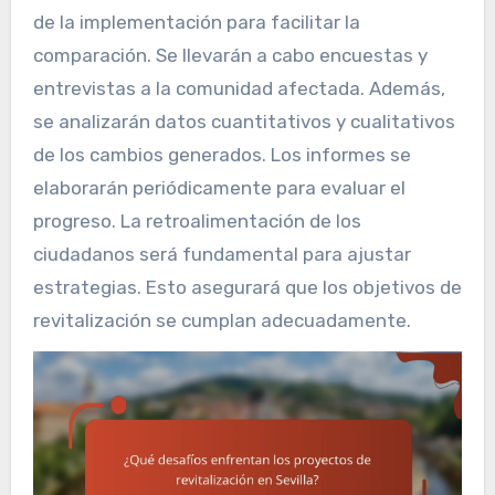
de la implementación para facilitar la
comparación. Se llevarán a cabo encuestas y
entrevistas a la comunidad afectada. Además,
se analizarán datos cuantitativos y cualitativos
de los cambios generados. Los informes se
elaborarán periódicamente para evaluar el
progreso. La retroalimentación de los
ciudadanos será fundamental para ajustar
estrategias. Esto asegurará que los objetivos de
revitalización se cumplan adecuadamente.