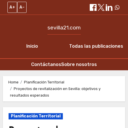
A+
A–
sevilla21.com
Inicio
Todas las publicaciones
Contáctanos
Sobre nosotros
Skip
to
Home
Planificación Territorial
Proyectos de revitalización en Sevilla: objetivos y
content
resultados esperados
Planificación Territorial