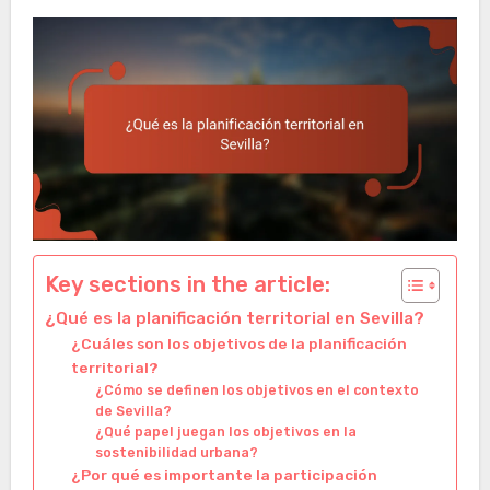
Key sections in the article:
¿Qué es la planificación territorial en Sevilla?
¿Cuáles son los objetivos de la planificación
territorial?
¿Cómo se definen los objetivos en el contexto
de Sevilla?
¿Qué papel juegan los objetivos en la
sostenibilidad urbana?
¿Por qué es importante la participación