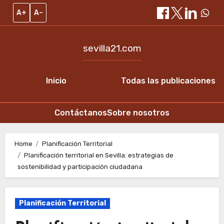
A+
A–
sevilla21.com
Inicio
Todas las publicaciones
Contáctanos
Sobre nosotros
Skip
to
Home
Planificación Territorial
Planificación territorial en Sevilla: estrategias de
content
sostenibilidad y participación ciudadana
Planificación Territorial