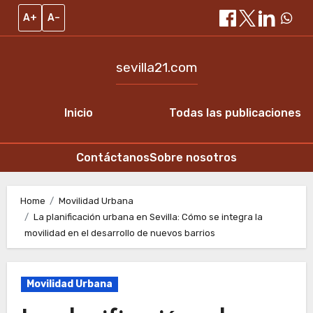
A+
A–
sevilla21.com
Inicio
Todas las publicaciones
Contáctanos
Sobre nosotros
Skip
to
Home
Movilidad Urbana
La planificación urbana en Sevilla: Cómo se integra la
content
movilidad en el desarrollo de nuevos barrios
Movilidad Urbana