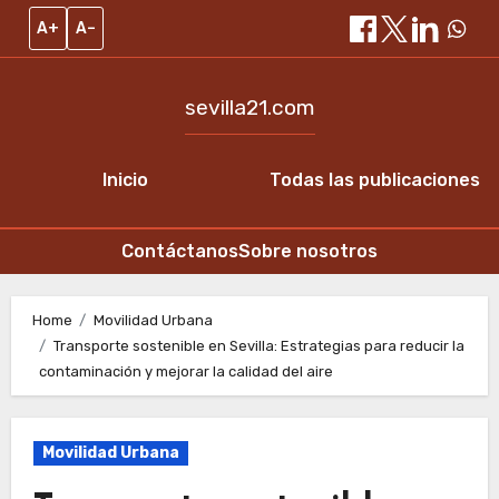
A+
A–
sevilla21.com
Inicio
Todas las publicaciones
Contáctanos
Sobre nosotros
Skip
to
Home
Movilidad Urbana
Transporte sostenible en Sevilla: Estrategias para reducir la
content
contaminación y mejorar la calidad del aire
Movilidad Urbana