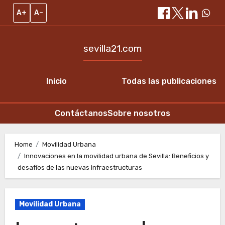
A+
A–
sevilla21.com
Inicio
Todas las publicaciones
Contáctanos
Sobre nosotros
Skip
to
Home
Movilidad Urbana
Innovaciones en la movilidad urbana de Sevilla: Beneficios y
content
desafíos de las nuevas infraestructuras
Movilidad Urbana