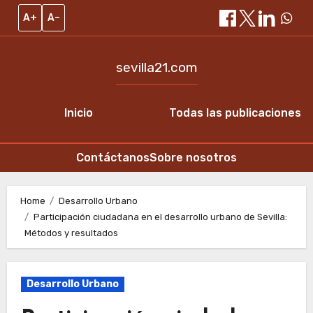
A+
A–
sevilla21.com
Inicio
Todas las publicaciones
Contáctanos
Sobre nosotros
Skip
to
Home
Desarrollo Urbano
Participación ciudadana en el desarrollo urbano de Sevilla:
content
Métodos y resultados
Desarrollo Urbano