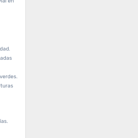
ial en
idad.
zadas
 verdes.
cturas
ías.