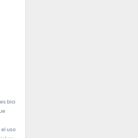
es bici
que
 el uso