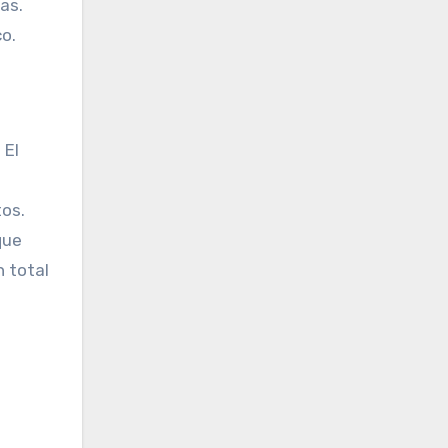
as.
co.
 El
tos.
que
n total