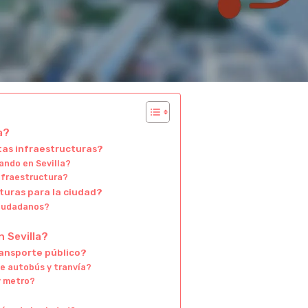
a?
stas infraestructuras?
ando en Sevilla?
nfraestructura?
turas para la ciudad?
ciudadanos?
n Sevilla?
ransporte público?
e autobús y tranvía?
y metro?