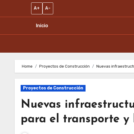
A+
A–
Inicio
Skip
to
Home
Proyectos de Construcción
Nuevas infraestructu
content
Proyectos de Construcción
Nuevas infraestructur
para el transporte y