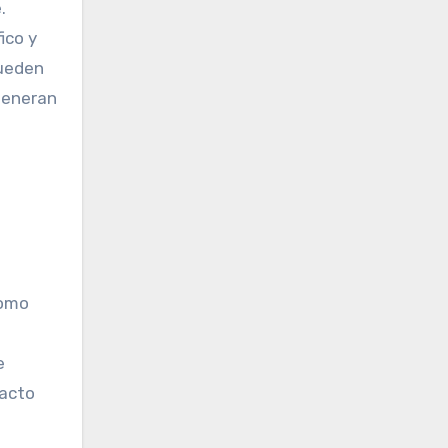
.
ico y
pueden
 generan
como
e
pacto