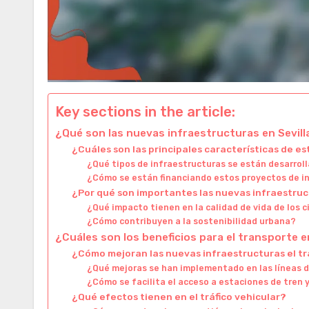
Key sections in the article:
¿Qué son las nuevas infraestructuras en Sevill
¿Cuáles son las principales características de e
¿Qué tipos de infraestructuras se están desarroll
¿Cómo se están financiando estos proyectos de i
¿Por qué son importantes las nuevas infraestruc
¿Qué impacto tienen en la calidad de vida de los 
¿Cómo contribuyen a la sostenibilidad urbana?
¿Cuáles son los beneficios para el transporte e
¿Cómo mejoran las nuevas infraestructuras el t
¿Qué mejoras se han implementado en las líneas d
¿Cómo se facilita el acceso a estaciones de tren 
¿Qué efectos tienen en el tráfico vehicular?