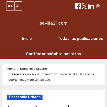
A+
A–
sevilla21.com
Inicio
Todas las publicaciones
Contáctanos
Sobre nosotros
Skip
to
Home
Desarrollo Urbano
Innovaciones en la infraestructura de Sevilla: Beneficios
content
económicos y sostenibilidad
Desarrollo Urbano