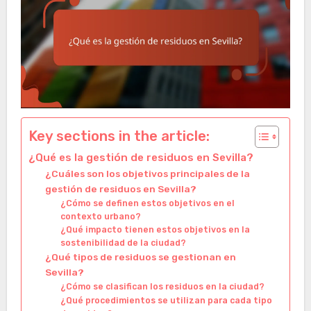
Key sections in the article:
¿Qué es la gestión de residuos en Sevilla?
¿Cuáles son los objetivos principales de la
gestión de residuos en Sevilla?
¿Cómo se definen estos objetivos en el
contexto urbano?
¿Qué impacto tienen estos objetivos en la
sostenibilidad de la ciudad?
¿Qué tipos de residuos se gestionan en
Sevilla?
¿Cómo se clasifican los residuos en la ciudad?
¿Qué procedimientos se utilizan para cada tipo