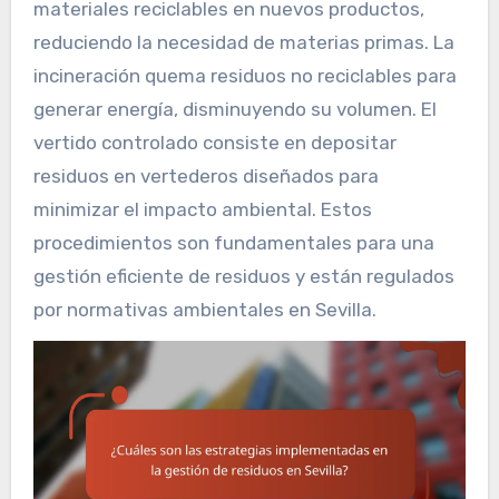
materiales reciclables en nuevos productos,
reduciendo la necesidad de materias primas. La
incineración quema residuos no reciclables para
generar energía, disminuyendo su volumen. El
vertido controlado consiste en depositar
residuos en vertederos diseñados para
minimizar el impacto ambiental. Estos
procedimientos son fundamentales para una
gestión eficiente de residuos y están regulados
por normativas ambientales en Sevilla.