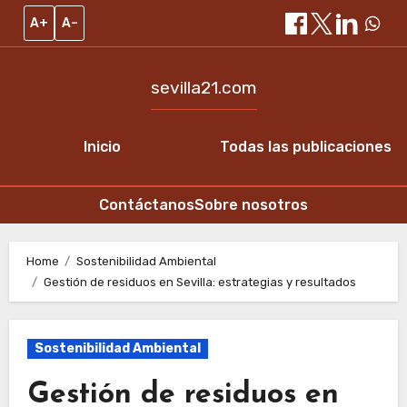
A+
A–
sevilla21.com
Inicio
Todas las publicaciones
Contáctanos
Sobre nosotros
Skip
to
Home
Sostenibilidad Ambiental
Gestión de residuos en Sevilla: estrategias y resultados
content
Sostenibilidad Ambiental
Gestión de residuos en