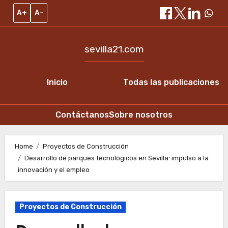
A+
A–
sevilla21.com
Inicio
Todas las publicaciones
Contáctanos
Sobre nosotros
Skip
to
Home
Proyectos de Construcción
Desarrollo de parques tecnológicos en Sevilla: impulso a la
content
innovación y el empleo
Proyectos de Construcción