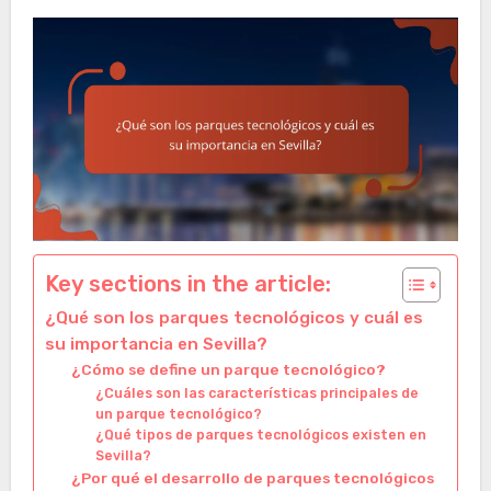
Key sections in the article:
¿Qué son los parques tecnológicos y cuál es
su importancia en Sevilla?
¿Cómo se define un parque tecnológico?
¿Cuáles son las características principales de
un parque tecnológico?
¿Qué tipos de parques tecnológicos existen en
Sevilla?
¿Por qué el desarrollo de parques tecnológicos