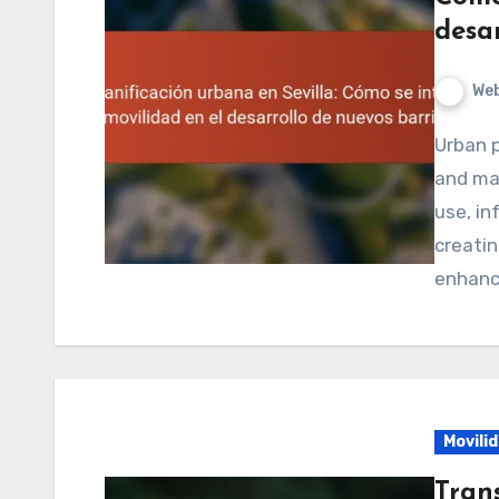
desar
We
Urban planning in Seville is the process of designing
and ma
use, in
creatin
enhanc
Movili
Trans