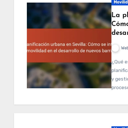
Movili
La pl
Cómo
desar
We
¿Qué es la planificación urbana en Sevilla? La
planifi
y gesti
proceso