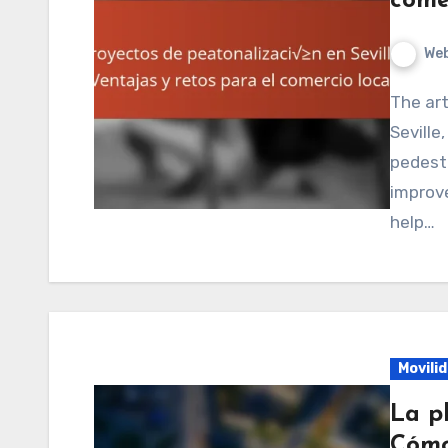
come
We
The article focuses on pedestrianization projects in
Seville
pedest
improve
help…
Movili
La pl
Cómo