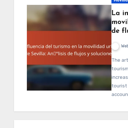
Movili
La in
movil
de fl
We
The article examines the significant influence of
tourism
increas
tourist
accoun