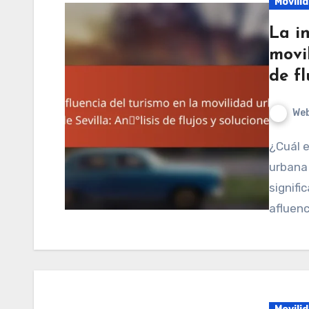
Movili
La in
movil
de fl
We
¿Cuál es la influencia del turismo en la movilidad
urbana 
signifi
afluenc