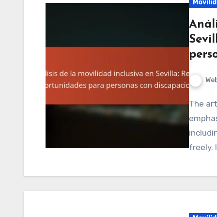
Movili
Análi
Sevi
pers
We
The article focuses on inclusive mobility in Seville,
emphasi
includi
freely.