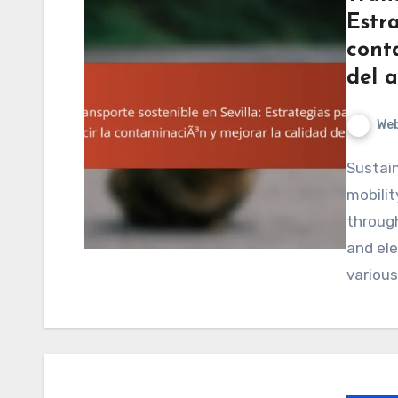
Estra
cont
del a
We
Sustainable transportation in Seville refers to a
mobili
through
and ele
various