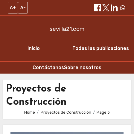
A+
A–
sevilla21.com
Inicio
Todas las publicaciones
Contáctanos
Sobre nosotros
Skip
to
Proyectos de
content
Construcción
Home
Proyectos de Construcción
Page 3